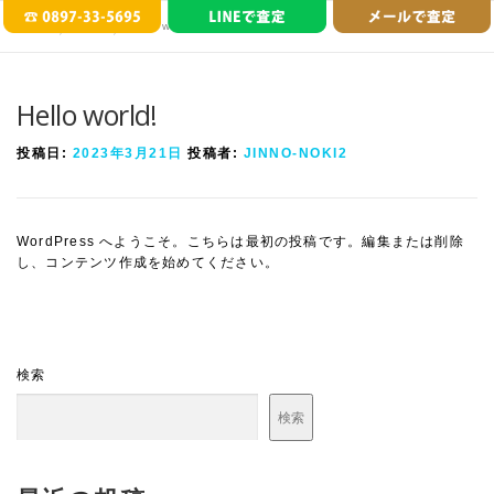
コ
ホーム
»
ブログ
»
Hello world!
ン
テ
ン
ツ
Hello world!
へ
ス
投稿日:
2023年3月21日
投稿者:
JINNO-NOKI2
キ
ッ
プ
WordPress へようこそ。こちらは最初の投稿です。編集または削除
し、コンテンツ作成を始めてください。
検索
検索